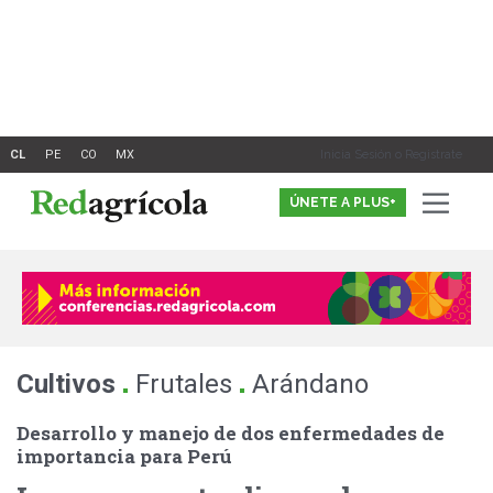
Ir
al
contenido
Inicia Sesión o Registrate
ÚNETE A PLUS+
.
.
Cultivos
Frutales
Arándano
Desarrollo y manejo de dos enfermedades de
importancia para Perú