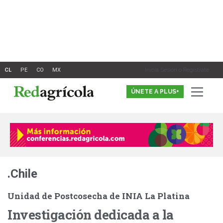
Ir
al
contenido
Inicia Sesión o Registrate
ÚNETE A PLUS+
.Chile
Unidad de Postcosecha de INIA La Platina
Investigación dedicada a la