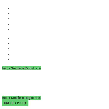
Ir
al
contenido
Inicia Sesión o Registrate
Inicia Sesión o Registrate
ÚNETE A PLUS+