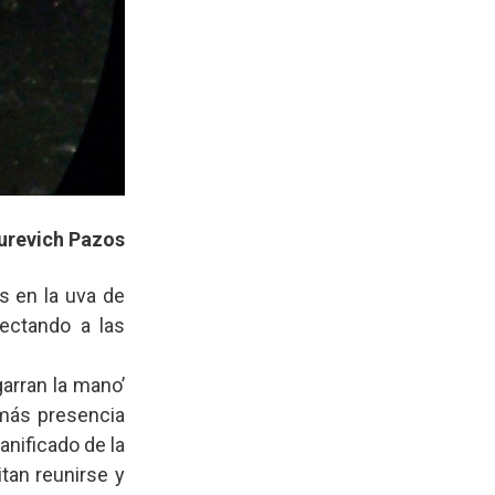
urevich Pazos
s en la uva de
ectando a las
arran la mano’
 más presencia
lanificado de la
tan reunirse y