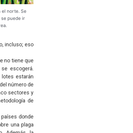
n el norte. Se
e se puede ir
rea.
o, incluso; eso
ue no tiene que
e se escogerá.
 lotes estarán
 del número de
nco sectores y
metodología de
s países donde
obre una plaga
o. Además, la