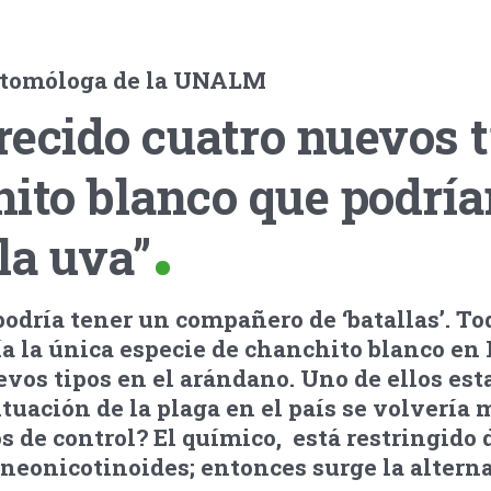
ntomóloga de la UNALM
ecido cuatro nuevos t
ito blanco que podría
 la uva”
podría tener un compañero de ‘batallas’. To
ía la única especie de chanchito blanco en 
evos tipos en el arándano. Uno de ellos esta
situación de la plaga en el país se volvería 
 de control? El químico, está restringido d
 neonicotinoides; entonces surge la altern