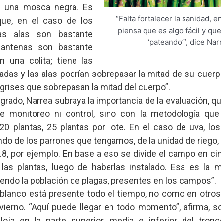
o una mosca negra. Es
“Falta fortalecer la sanidad, e
que, en el caso de los
piensa que es algo fácil y qu
as alas son bastante
‘pateando’”, dice Nar
 antenas son bastante
n una colita; tiene las
adas y las alas podrían sobrepasar la mitad de su cuerp
grises que sobrepasan la mitad del cuerpo”.
grado, Narrea subraya la importancia de la evaluación, q
de monitoreo ni control, sino con la metodología qu
 plantas, 25 plantas por lote. En el caso de uva, los
o de los parrones que tengamos, de la unidad de riego,
3.8, por ejemplo. En base a eso se divide el campo en ci
las plantas, luego de haberlas instalado. Esa es la 
iendo la población de plagas, presentes en los campos”.
o blanco está presente todo el tiempo, no como en otro
vierno. “Aquí puede llegar en todo momento”, afirma, s
ja en la parte superior, media e inferior del tronc