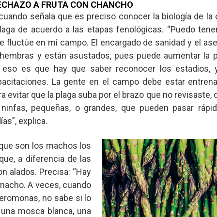
RECHAZO A FRUTA CON CHANCHO
uando señala que es preciso conocer la biología de la c
plaga de acuerdo a las etapas fenológicas. “Puedo tene
e fluctúe en mi campo. El encargado de sanidad y el ase
hembras y están asustados, pues puede aumentar la p
r eso es que hay que saber reconocer los estadios, 
acitaciones. La gente en el campo debe estar entren
 evitar que la plaga suba por el brazo que no revisaste, 
 ninfas, pequeñas, o grandes, que pueden pasar rápi
as”, explica.
 que son los machos los
ue, a diferencia de las
n alados. Precisa: “Hay
 macho. A veces, cuando
feromonas, no sabe si lo
 una mosca blanca, una