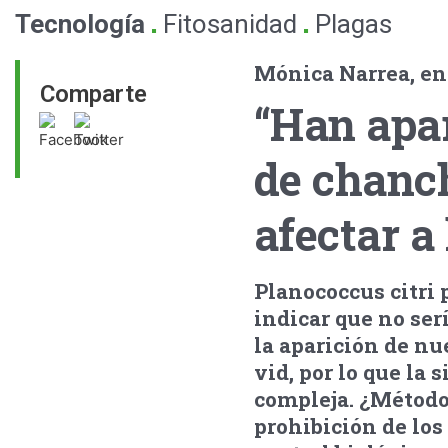
.
.
Tecnología
Fitosanidad
Plagas
Mónica Narrea, e
Comparte
“Han apar
de chanch
afectar a
Planococcus citri 
indicar que no ser
la aparición de nu
vid, por lo que la 
compleja. ¿Métodos
prohibición de los