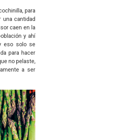
ochinilla, para
r una cantidad
sor caen en la
oblación y ahí
y eso solo se
ada para hacer
que no pelaste,
damente a ser