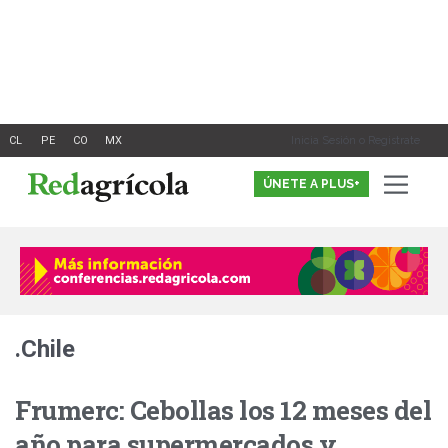
Ir
al
contenido
Inicia Sesión o Registrate
ÚNETE A PLUS+
.Chile
Frumerc: Cebollas los 12 meses del
año para supermercados y