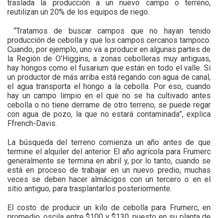
traslada la producción a un nuevo campo o terreno,
reutilizan un 20% de los equipos de riego.
“Tratamos de buscar campos que no hayan tenido
producción de cebolla y que los campos cercanos tampoco.
Cuando, por ejemplo, uno va a producir en algunas partes de
la Región de O’Higgins, a zonas cebolleras muy antiguas,
hay hongos como el fusarium que están en todo el valle. Si
un productor de más arriba está regando con agua de canal,
el agua transporta el hongo a la cebolla. Por eso, cuando
hay un campo limpio en el que no se ha cultivado antes
cebolla o no tiene derrame de otro terreno, se puede regar
con agua de pozo, la que no estará contaminada”, explica
Ffrench-Davis.
La búsqueda del terreno comienza un año antes de que
termine el alquiler del anterior. El año agrícola para Frumerc
generalmente se termina en abril y, por lo tanto, cuando se
está en proceso de trabajar en un nuevo predio, muchas
veces se deben hacer almácigos con un tercero o en el
sitio antiguo, para trasplantarlos posteriormente.
El costo de producir un kilo de cebolla para Frumerc, en
promedio, oscila entre $100 y $130, puesto en su planta de