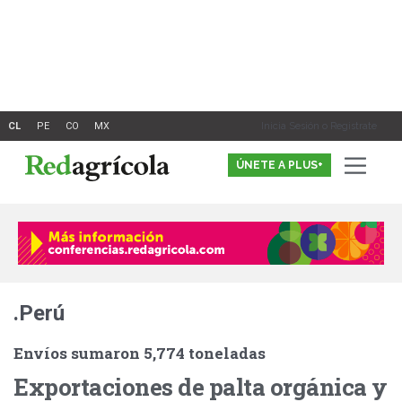
Ir
al
contenido
Inicia Sesión o Registrate
ÚNETE A PLUS+
.Perú
Envíos sumaron 5,774 toneladas
Exportaciones de palta orgánica y