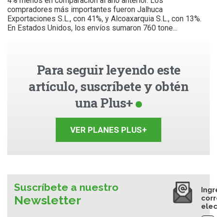
4% menos en comparación al año anterior. Los
compradores más importantes fueron Jalhuca
Exportaciones S.L., con 41%, y Alcoaxarquia S.L., con 13%.
En Estados Unidos, los envíos sumaron 760 tone...
Para seguir leyendo este
artículo, suscríbete y obtén
una Plus+
VER PLANES PLUS+
Suscríbete a nuestro
Ingr
Newsletter
cor
elec