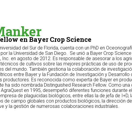
Manker
Fellow en Bayer Crop Science
niversidad del Sur de Florida, cuenta con un PhD en Oceonograf
 por la Universidad de San Diego. Se unió a Bayer Crop Science 
 Inc. en agosto de 2012. Es responsable de asesorar a los agric
 técnicos de cultivos sobre las mejores prácticas de uso de pr
ses del mundo. También gestiona la colaboración de investigació
tricos entre Bayer y la Fundación de Investigación y Desarrollo 
 los productores. Es reconocida como experta de Bayer en prod
te ha sido nombrada Distinguished Research Fellow. Como una 
e AgraQuest en 1995, desempeñó diferentes funciones durante e
presa de plaguicidas biológicos, entre ellas la de jefa de I+D, l
os de campo globales con productos biológicos, la dirección de
ave y la gestión de numerosas colaboraciones industriales.