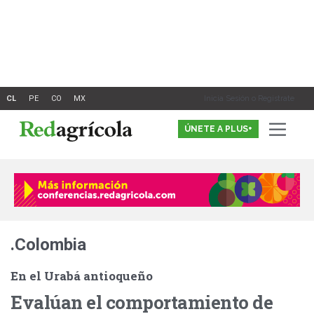
Ir
al
contenido
Inicia Sesión o Registrate
ÚNETE A PLUS+
.Colombia
En el Urabá antioqueño
Evalúan el comportamiento de