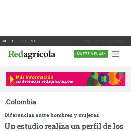
Ir
al
contenido
Inicia Sesión o Registrate
ÚNETE A PLUS+
.Colombia
Diferencias entre hombres y mujeres
Un estudio realiza un perfil de los