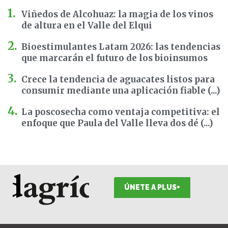
Viñedos de Alcohuaz: la magia de los vinos
de altura en el Valle del Elqui
Bioestimulantes Latam 2026: las tendencias
que marcarán el futuro de los bioinsumos
Crece la tendencia de aguacates listos para
consumir mediante una aplicación fiable (...)
La poscosecha como ventaja competitiva: el
enfoque que Paula del Valle lleva dos dé (...)
ÚNETE A PLUS+
F
I
T
L
Y
S