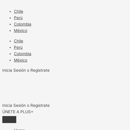
Ir
al
Chile
contenido
Perú
Colombia
México
Chile
Perú
Colombia
México
Inicia Sesión o Registrate
Inicia Sesión o Registrate
ÚNETE A PLUS+