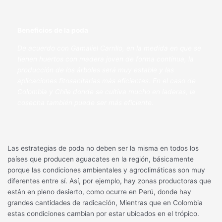
Beneficios de la poda
De acuerdo con Gamaliel Carrillo, en la medida en que se
tienen huertos con madera joven de forma continua, la
producción de los árboles será muy estable y las
aplicaciones fitosanitarias más eficientes. En el caso de
Colombia y Chile donde se cultiva mucho en laderas, la
cosecha también puede ser más eficiente.
Las estrategias de poda no deben ser la misma en todos los
países que producen aguacates en la región, básicamente
porque las condiciones ambientales y agroclimáticas son muy
diferentes entre sí. Así, por ejemplo, hay zonas productoras que
están en pleno desierto, como ocurre en Perú, donde hay
grandes cantidades de radicación, Mientras que en Colombia
estas condiciones cambian por estar ubicados en el trópico.