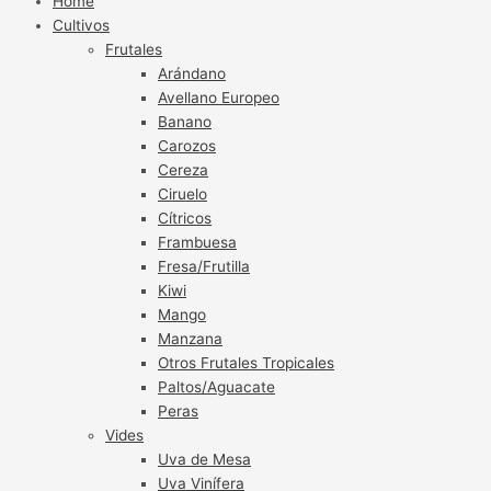
Home
Cultivos
Frutales
Arándano
Avellano Europeo
Banano
Carozos
Cereza
Ciruelo
Cítricos
Frambuesa
Fresa/Frutilla
Kiwi
Mango
Manzana
Otros Frutales Tropicales
Paltos/Aguacate
Peras
Vides
Uva de Mesa
Uva Vinífera