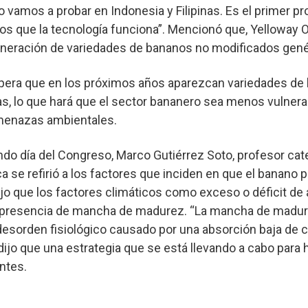
o vamos a probar en Indonesia y Filipinas. Es el primer pr
 que la tecnología funciona”. Mencionó que, Yelloway O
eneración de variedades de bananos no modificados gen
spera que en los próximos años aparezcan variedades d
s, lo que hará que el sector bananero sea menos vulnerab
menazas ambientales.
undo día del Congreso, Marco Gutiérrez Soto, profesor cate
a se refirió a los factores que inciden en que el banano 
o que los factores climáticos como exceso o déficit de 
a presencia de mancha de madurez. “La mancha de madur
esorden fisiológico causado por una absorción baja de ca
 dijo que una estrategia que se está llevando a cabo para 
antes.