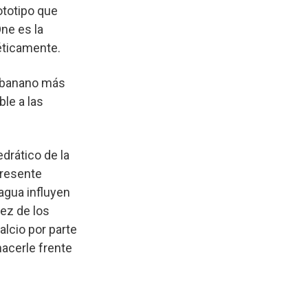
ototipo que
ne es la
éticamente.
e banano más
le a las
drático de la
presente
agua influyen
ez de los
lcio por parte
hacerle frente