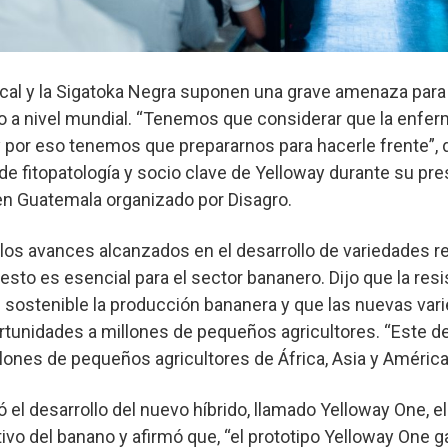
ical y la Sigatoka Negra suponen una grave amenaza para 
o a nivel mundial. “Tenemos que considerar que la enfer
por eso tenemos que prepararnos para hacerle frente”, di
e fitopatología y socio clave de Yelloway durante su pr
n Guatemala organizado por Disagro.
 los avances alcanzados en el desarrollo de variedades r
sto es esencial para el sector bananero. Dijo que la resi
ostenible la producción bananera y que las nuevas var
tunidades a millones de pequeños agricultores. “Este de
lones de pequeños agricultores de África, Asia y América
ó el desarrollo del nuevo híbrido, llamado Yelloway One, e
tivo del banano y afirmó que, “el prototipo Yelloway One g