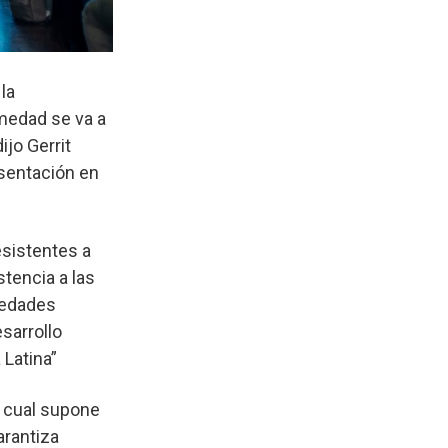
la
medad se va a
jo Gerrit
esentación en
esistentes a
stencia a las
iedades
sarrollo
 Latina”
l cual supone
arantiza