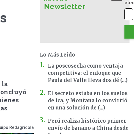
ele
Newsletter
os
Lo Más Leído
La poscosecha como ventaja
competitiva: el enfoque que
Paula del Valle lleva dos dé (...)
 la
concluyó
El secreto estaba en los suelos
uienes
de Ica, y Montana lo convirtió
mas
en una solución de (...)
Perú realiza histórico primer
envío de banano a China desde
uipo Redagrícola