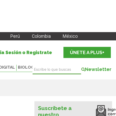
Perú
Colombia
México
cia Sesión o Registrate
ÚNETE A PLUS+
DIGITAL
BIOLOGICALS
Newsletter
Suscríbete a
Ingr
nuestro
cor