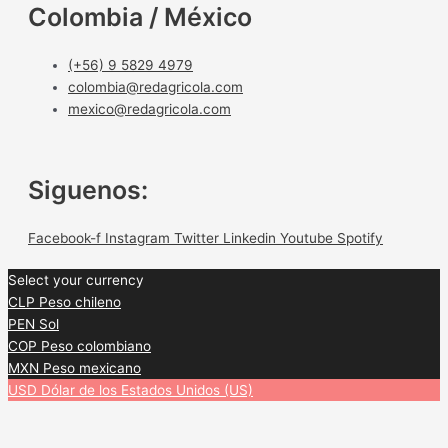
Colombia / México
(+56) 9 5829 4979
colombia@redagricola.com
mexico@redagricola.com
Siguenos:
Facebook-f
Instagram
Twitter
Linkedin
Youtube
Spotify
Select your currency
CLP
Peso chileno
PEN
Sol
COP
Peso colombiano
MXN
Peso mexicano
USD
Dólar de los Estados Unidos (US)