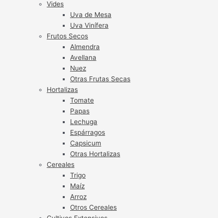
Vides
Uva de Mesa
Uva Vinífera
Frutos Secos
Almendra
Avellana
Nuez
Otras Frutas Secas
Hortalizas
Tomate
Papas
Lechuga
Espárragos
Capsicum
Otras Hortalizas
Cereales
Trigo
Maíz
Arroz
Otros Cereales
Cultivos Extensivos