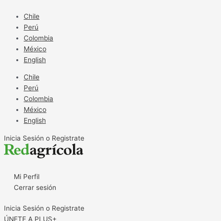
Ir
al
Chile
contenido
Perú
Colombia
México
English
Chile
Perú
Colombia
México
English
Inicia Sesión o Registrate
Mi Perfil
Cerrar sesión
Inicia Sesión o Registrate
ÚNETE A PLUS+