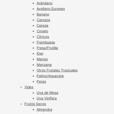
Arándano
Avellano Europeo
Banano
Carozos
Cereza
Ciruelo
Cítricos
Frambuesa
Fresa/Frutilla
Kiwi
Mango
Manzana
Otros Frutales Tropicales
Paltos/Aguacate
Peras
Vides
Uva de Mesa
Uva Vinífera
Frutos Secos
Almendra