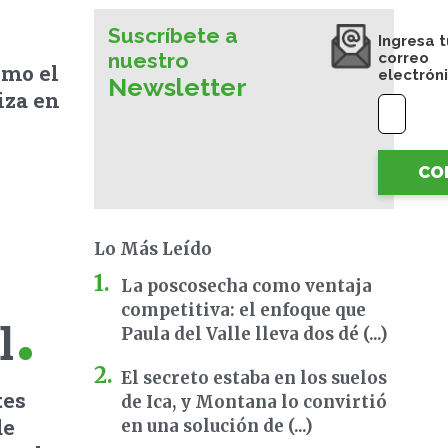
Suscríbete a
Ingresa t
nuestro
correo
omo el
electrón
Newsletter
iza en
CO
Lo Más Leído
La poscosecha como ventaja
competitiva: el enfoque que
l
Paula del Valle lleva dos dé (...)
El secreto estaba en los suelos
tes
de Ica, y Montana lo convirtió
de
en una solución de (...)