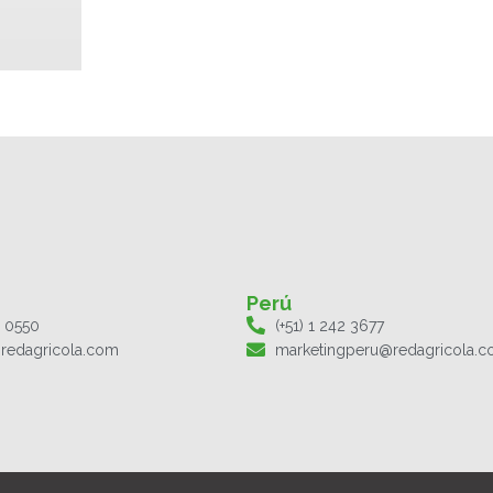
Perú
1 0550
(+51) 1 242 3677
redagricola.com
marketingperu@redagricola.