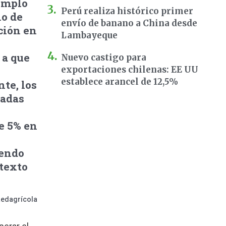
jemplo
Perú realiza histórico primer
io de
envío de banano a China desde
ción en
Lambayeque
 a que
Nuevo castigo para
exportaciones chilenas: EE UU
establece arancel de 12,5%
te, los
ladas
e 5% en
iendo
ntexto
Redagrícola