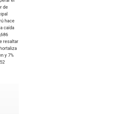
perar el
r de
ipal
rú hace
a caída
,686
 resaltar
hortaliza
en y 7%
252