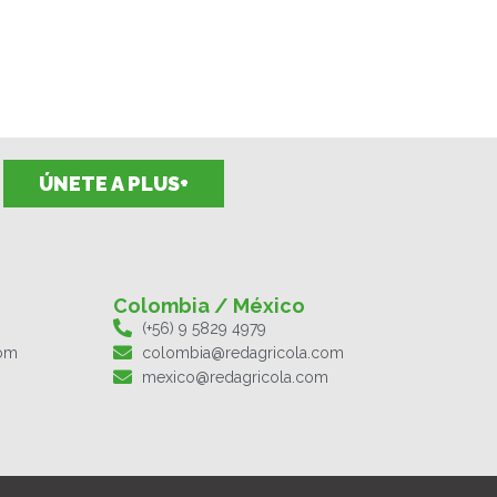
ÚNETE A PLUS+
Colombia / México
(+56) 9 5829 4979
com
colombia@redagricola.com
mexico@redagricola.com
F
I
T
L
Y
S