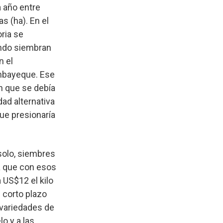
a año entre
s (ha). En el
oria se
ando siembran
n el
mbayeque. Ese
n que se debía
dad alternativa
que presionaría
solo, siembres
a que con esos
US$12 el kilo
 corto plazo
s variedades de
o y a las