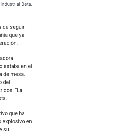
industrial Beta.
s de seguir
añía que ya
eración.
tadora
o estaba en el
va de mesa,
o del
ricos. “La
sta.
tivo que ha
o explosivo en
e su