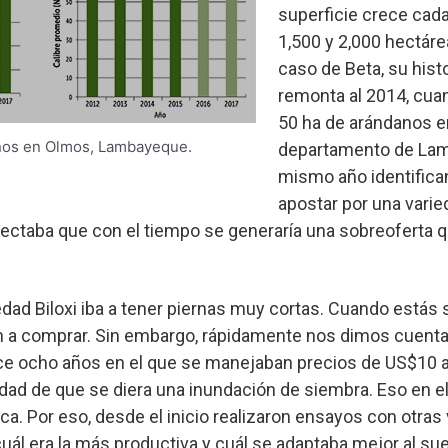
superficie crece cad
1,500 y 2,000 hectárea
caso de Beta, su hist
remonta al 2014, cu
50 ha de arándanos e
nos en Olmos, Lambayeque.
departamento de La
mismo año identifica
apostar por una varie
royectaba que con el tiempo se generaría una sobreoferta 
dad Biloxi iba a tener piernas muy cortas. Cuando estás 
an a comprar. Sin embargo, rápidamente nos dimos cuent
ce ocho años en el que se manejaban precios de US$10 a 
idad de que se diera una inundación de siembra. Eso en el
lica. Por eso, desde el inicio realizaron ensayos con otra
uál era la más productiva y cuál se adaptaba mejor al suel