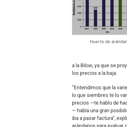
Huerto de aránda
a la Biloxi, ya que se p
los precios a la baja.
“Entendimos que la varie
lo que siembres te lo v
precios —te hablo de ha
— había una gran posibil
iba a pasar factura”, exp
arándanos para evaluar c