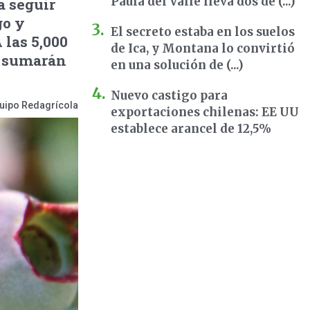
Paula del Valle lleva dos dé (...)
a seguir
go y
El secreto estaba en los suelos
 las 5,000
de Ica, y Montana lo convirtió
e sumarán
en una solución de (...)
Nuevo castigo para
uipo Redagrícola
exportaciones chilenas: EE UU
establece arancel de 12,5%