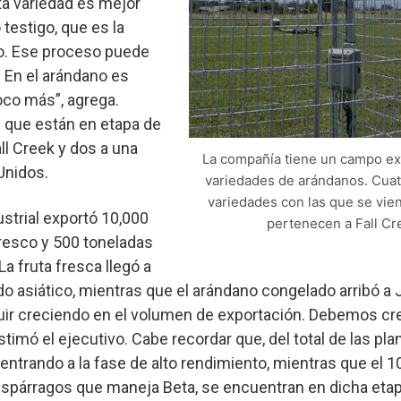
ta variedad es mejor
testigo, que es la
o. Ese proceso puede
. En el arándano es
poco más”, agrega.
s que están en etapa de
l Creek y dos a una
La compañía tiene un campo ex
Unidos.
variedades de arándanos. Cuat
variedades con las que se vi
ustrial exportó 10,000
pertenecen a Fall Cr
resco y 500 toneladas
a fruta fresca llegó a
o asiático, mientras que el arándano congelado arribó a
ir creciendo en el volumen de exportación. Debemos cr
imó el ejecutivo. Cabe recordar que, del total de las pl
entrando a la fase de alto rendimiento, mientras que el 1
espárragos que maneja Beta, se encuentran en dicha etap