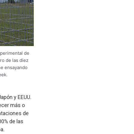
perimental de
ro de las diez
ene ensayando
eek.
 Japón y EEUU.
ecer más o
antaciones de
00% de las
a.