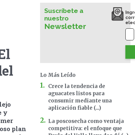
Suscríbete a
Ingr
nuestro
cor
ele
Newsletter
El
del
Lo Más Leído
Crece la tendencia de
aguacates listos para
consumir mediante una
lejo
aplicación fiable (...)
e y
imer
La poscosecha como ventaja
oso plan
competitiva: el enfoque que