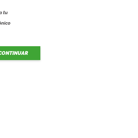
a tu
o
ónico
CONTINUAR