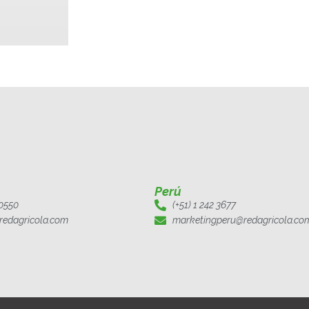
Perú
 0550
(+51) 1 242 3677
redagricola.com
marketingperu@redagricola.co