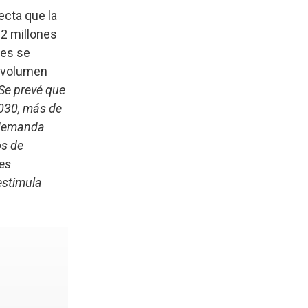
ecta que la
2 millones
les se
n volumen
Se prevé que
2030, más de
a demanda
os de
es
estimula