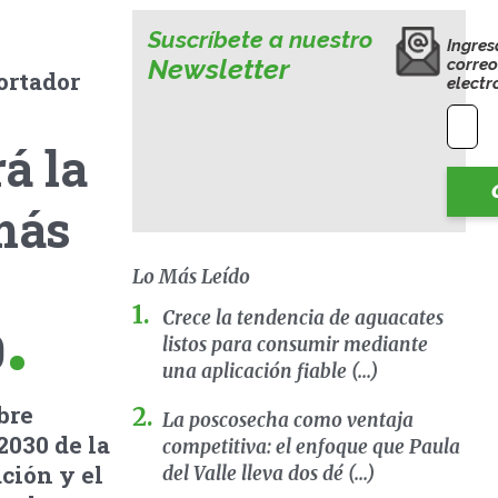
Suscríbete a nuestro
Ingres
Newsletter
corre
ortador
electr
á la
 más
Lo Más Leído
Crece la tendencia de aguacates
0
listos para consumir mediante
una aplicación fiable (...)
bre
La poscosecha como ventaja
2030 de la
competitiva: el enfoque que Paula
ción y el
del Valle lleva dos dé (...)