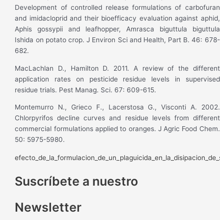
Development of controlled release formulations of carbofuran
and imidacloprid and their bioefficacy evaluation against aphid,
Aphis gossypii and leafhopper, Amrasca biguttula biguttula
Ishida on potato crop. J Environ Sci and Health, Part B. 46: 678-
682.
MacLachlan D., Hamilton D. 2011. A review of the different
application rates on pesticide residue levels in supervised
residue trials. Pest Manag. Sci. 67: 609-615.
Montemurro N., Grieco F., Lacerstosa G., Visconti A. 2002.
Chlorpyrifos decline curves and residue levels from different
commercial formulations applied to oranges. J Agric Food Chem.
50: 5975-5980.
efecto_de_la_formulacion_de_un_plaguicida_en_la_disipacion_de
Suscríbete a nuestro
Newsletter