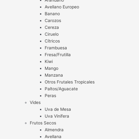
Arándano
Avellano Europeo
Banano
Carozos
Cereza
Ciruelo
Cítricos
Frambuesa
Fresa/Frutilla
Kiwi
Mango
Manzana
Otros Frutales Tropicales
Paltos/Aguacate
Peras
Vides
Uva de Mesa
Uva Vinífera
Frutos Secos
Almendra
Avellana