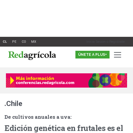
Ir
al
contenido
Inicia Sesión o Registrate
ÚNETE A PLUS+
.Chile
De cultivos anuales a uva:
Edición genética en frutales es el