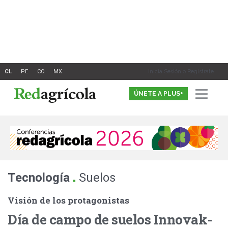
Ir
al
contenido
Inicia Sesión o Registrate
ÚNETE A PLUS+
.
Tecnología
Suelos
Visión de los protagonistas
Día de campo de suelos Innovak-