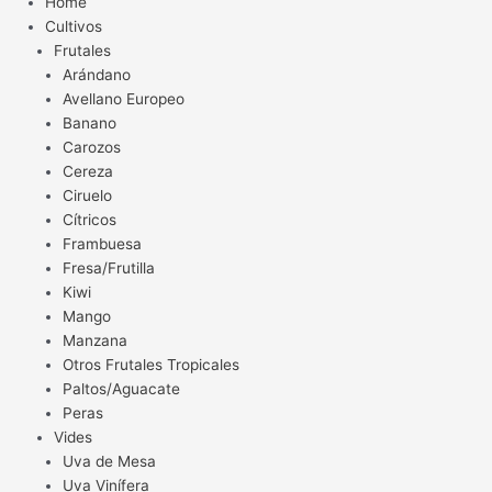
Home
Cultivos
Frutales
Arándano
Avellano Europeo
Banano
Carozos
Cereza
Ciruelo
Cítricos
Frambuesa
Fresa/Frutilla
Kiwi
Mango
Manzana
Otros Frutales Tropicales
Paltos/Aguacate
Peras
Vides
Uva de Mesa
Uva Vinífera