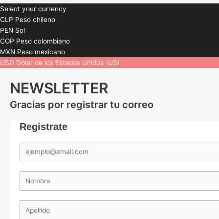
Select your currency
CLP
Peso chileno
PEN
Sol
COP
Peso colombiano
MXN
Peso mexicano
USD
Dólar de los Estados Unidos (US)
NEWSLETTER
Gracias por registrar tu correo
Registrate