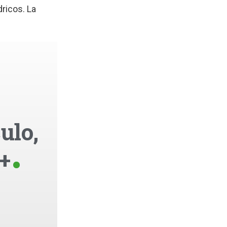
dricos. La
ulo,
+