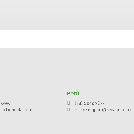
Perú
1 0550
(+51) 1 242 3677
redagricola.com
marketingperu@redagricola.