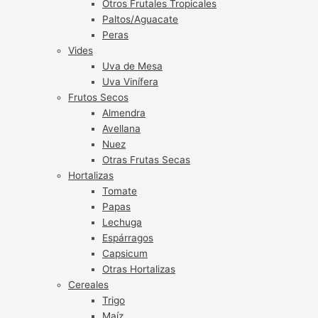
Otros Frutales Tropicales
Paltos/Aguacate
Peras
Vides
Uva de Mesa
Uva Vinífera
Frutos Secos
Almendra
Avellana
Nuez
Otras Frutas Secas
Hortalizas
Tomate
Papas
Lechuga
Espárragos
Capsicum
Otras Hortalizas
Cereales
Trigo
Maíz