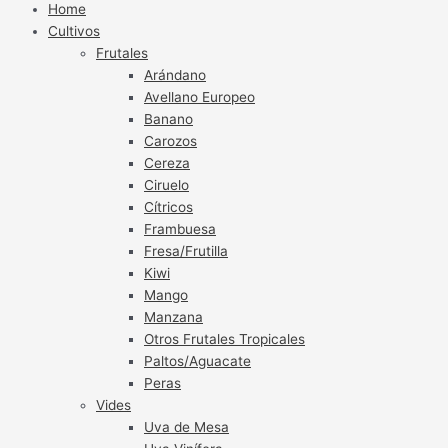
Home
Cultivos
Frutales
Arándano
Avellano Europeo
Banano
Carozos
Cereza
Ciruelo
Cítricos
Frambuesa
Fresa/Frutilla
Kiwi
Mango
Manzana
Otros Frutales Tropicales
Paltos/Aguacate
Peras
Vides
Uva de Mesa