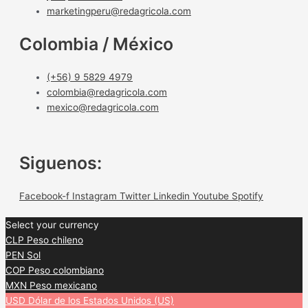
marketingperu@redagricola.com
Colombia / México
(+56) 9 5829 4979
colombia@redagricola.com
mexico@redagricola.com
Siguenos:
Facebook-f
Instagram
Twitter
Linkedin
Youtube
Spotify
Select your currency
CLP
Peso chileno
PEN
Sol
COP
Peso colombiano
MXN
Peso mexicano
USD
Dólar de los Estados Unidos (US)