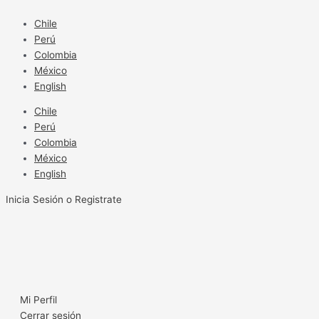
Ir
al
Chile
contenido
Perú
Colombia
México
English
Chile
Perú
Colombia
México
English
Inicia Sesión o Registrate
Mi Perfil
Cerrar sesión