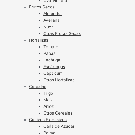
Uva Vinífera
Frutos Secos
Almendra
Avellana
Nuez
Otras Frutas Secas
Hortalizas
Tomate
Papas
Lechuga
Espárragos
Capsicum
Otras Hortalizas
Cereales
Trigo
Maíz
Arroz
Otros Cereales
Cultivos Extensivos
Caña de Azúcar
Palma