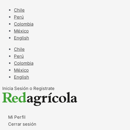
Ir
al
Chile
contenido
Perú
Colombia
México
English
Chile
Perú
Colombia
México
English
Inicia Sesión o Registrate
Mi Perfil
Cerrar sesión