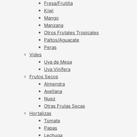
Fresa/Frutilla
Kiwi
Mango
Manzana
Otros Frutales Tropicales
Paltos/Aguacate
Peras
Vides
Uva de Mesa
Uva Vinífera
Frutos Secos
Almendra
Avellana
Nuez
Otras Frutas Secas
Hortalizas
Tomate
Papas
Lechuga