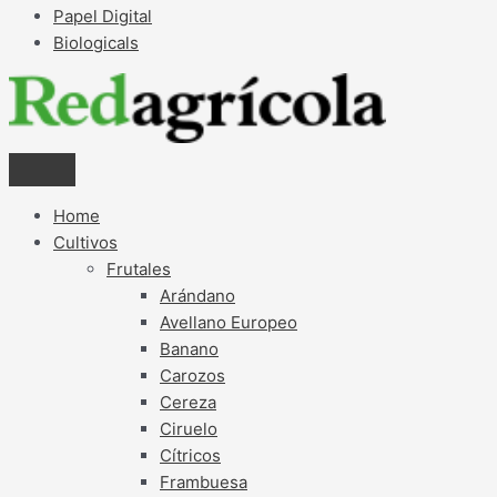
Papel Digital
Biologicals
Home
Cultivos
Frutales
Arándano
Avellano Europeo
Banano
Carozos
Cereza
Ciruelo
Cítricos
Frambuesa