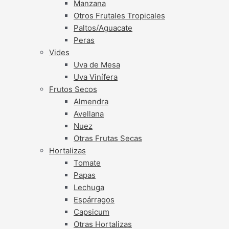
Manzana
Otros Frutales Tropicales
Paltos/Aguacate
Peras
Vides
Uva de Mesa
Uva Vinífera
Frutos Secos
Almendra
Avellana
Nuez
Otras Frutas Secas
Hortalizas
Tomate
Papas
Lechuga
Espárragos
Capsicum
Otras Hortalizas