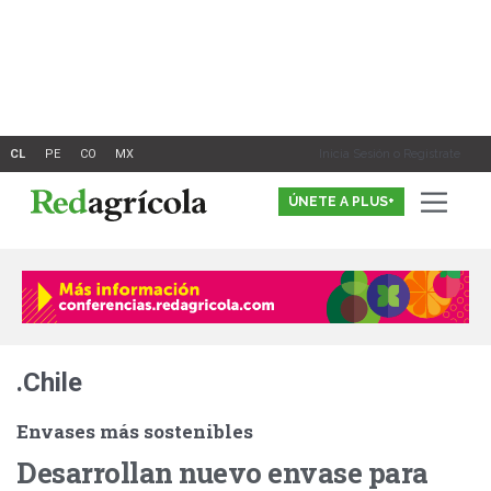
Ir
al
contenido
Inicia Sesión o Registrate
ÚNETE A PLUS+
.Chile
Envases más sostenibles
Desarrollan nuevo envase para