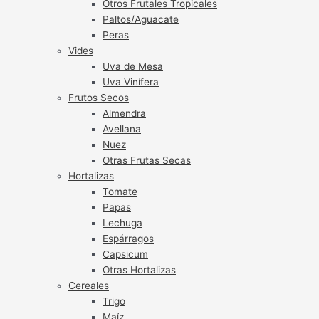
Otros Frutales Tropicales
Paltos/Aguacate
Peras
Vides
Uva de Mesa
Uva Vinífera
Frutos Secos
Almendra
Avellana
Nuez
Otras Frutas Secas
Hortalizas
Tomate
Papas
Lechuga
Espárragos
Capsicum
Otras Hortalizas
Cereales
Trigo
Maíz