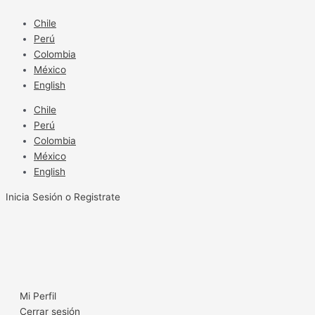
Ir
al
Chile
contenido
Perú
Colombia
México
English
Chile
Perú
Colombia
México
English
Inicia Sesión o Registrate
Mi Perfil
Cerrar sesión