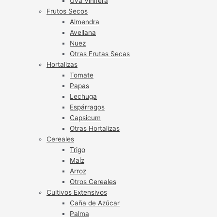
Uva Vinífera
Frutos Secos
Almendra
Avellana
Nuez
Otras Frutas Secas
Hortalizas
Tomate
Papas
Lechuga
Espárragos
Capsicum
Otras Hortalizas
Cereales
Trigo
Maíz
Arroz
Otros Cereales
Cultivos Extensivos
Caña de Azúcar
Palma