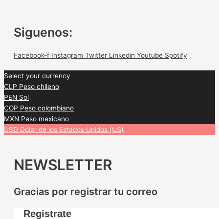
Siguenos:
Facebook-f
Instagram
Twitter
Linkedin
Youtube
Spotify
Select your currency
CLP
Peso chileno
PEN
Sol
COP
Peso colombiano
MXN
Peso mexicano
USD
Dólar de los Estados Unidos (US)
NEWSLETTER
Gracias por registrar tu correo
Registrate