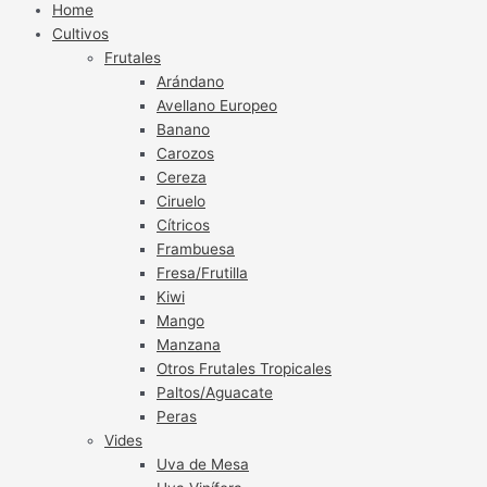
Home
Cultivos
Frutales
Arándano
Avellano Europeo
Banano
Carozos
Cereza
Ciruelo
Cítricos
Frambuesa
Fresa/Frutilla
Kiwi
Mango
Manzana
Otros Frutales Tropicales
Paltos/Aguacate
Peras
Vides
Uva de Mesa