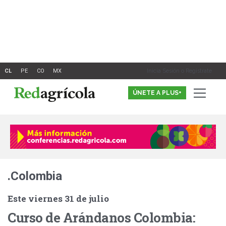
Ir
al
contenido
Inicia Sesión o Registrate
ÚNETE A PLUS+
.Colombia
Este viernes 31 de julio
Curso de Arándanos Colombia: