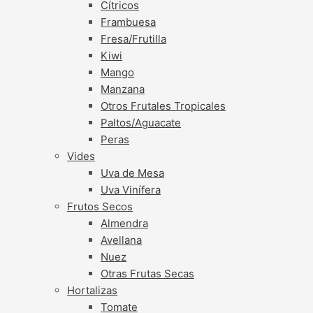
Cítricos
Frambuesa
Fresa/Frutilla
Kiwi
Mango
Manzana
Otros Frutales Tropicales
Paltos/Aguacate
Peras
Vides
Uva de Mesa
Uva Vinífera
Frutos Secos
Almendra
Avellana
Nuez
Otras Frutas Secas
Hortalizas
Tomate