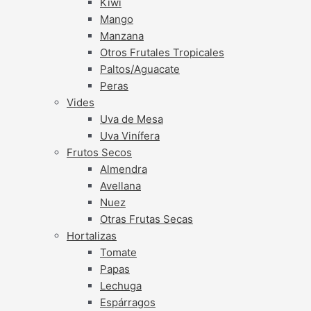
Kiwi
Mango
Manzana
Otros Frutales Tropicales
Paltos/Aguacate
Peras
Vides
Uva de Mesa
Uva Vinífera
Frutos Secos
Almendra
Avellana
Nuez
Otras Frutas Secas
Hortalizas
Tomate
Papas
Lechuga
Espárragos