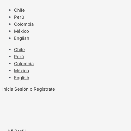
Ir
al
Chile
contenido
Perú
Colombia
México
English
Chile
Perú
Colombia
México
English
Inicia Sesión o Registrate