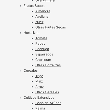
Uva Vinífera
Frutos Secos
Almendra
Avellana
Nuez
Otras Frutas Secas
Hortalizas
Tomate
Papas
Lechuga
Espárragos
Capsicum
Otras Hortalizas
Cereales
Trigo
Maíz
Arroz
Otros Cereales
Cultivos Extensivos
Caña de Azúcar
Palma