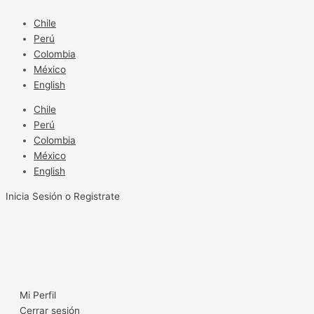
Ir
al
Chile
contenido
Perú
Colombia
México
English
Chile
Perú
Colombia
México
English
Inicia Sesión o Registrate
Mi Perfil
Cerrar sesión