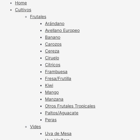
Home
Cultivos
Frutales
Arándano
Avellano Europeo
Banano
Carozos
Cereza
Ciruelo
Cítricos
Frambuesa
Fresa/Frutilla
Kiwi
Mango
Manzana
Otros Frutales Tropicales
Paltos/Aguacate
Peras
Vides
Uva de Mesa