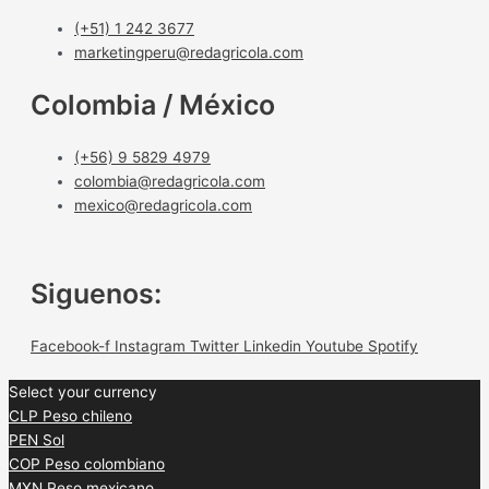
(+51) 1 242 3677
marketingperu@redagricola.com
Colombia / México
(+56) 9 5829 4979
colombia@redagricola.com
mexico@redagricola.com
Siguenos:
Facebook-f
Instagram
Twitter
Linkedin
Youtube
Spotify
Select your currency
CLP
Peso chileno
PEN
Sol
COP
Peso colombiano
MXN
Peso mexicano