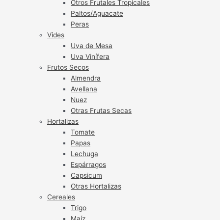
Otros Frutales Tropicales
Paltos/Aguacate
Peras
Vides
Uva de Mesa
Uva Vinífera
Frutos Secos
Almendra
Avellana
Nuez
Otras Frutas Secas
Hortalizas
Tomate
Papas
Lechuga
Espárragos
Capsicum
Otras Hortalizas
Cereales
Trigo
Maíz