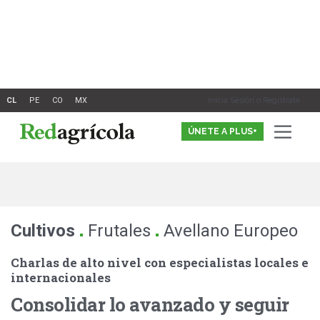
Ir
al
contenido
Inicia Sesión o Registrate
ÚNETE A PLUS+
.
.
Cultivos
Frutales
Avellano Europeo
Charlas de alto nivel con especialistas locales e
internacionales
Consolidar lo avanzado y seguir