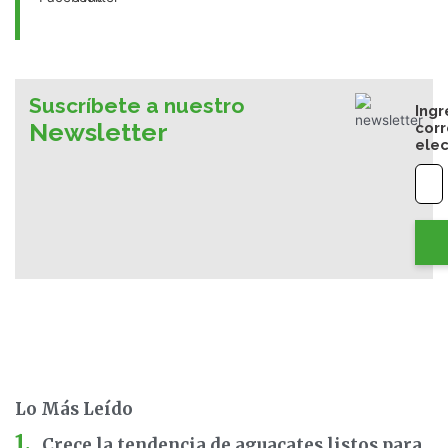
Suscríbete a nuestro
Ingr
Newsletter
cor
elec
Lo Más Leído
Crece la tendencia de aguacates listos para