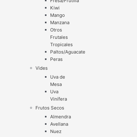
Fresa/Frutilla
Kiwi
Mango
Manzana
Otros
Frutales
Tropicales
Paltos/Aguacate
Peras
Vides
Uva de
Mesa
Uva
Vinífera
Frutos Secos
Almendra
Avellana
Nuez