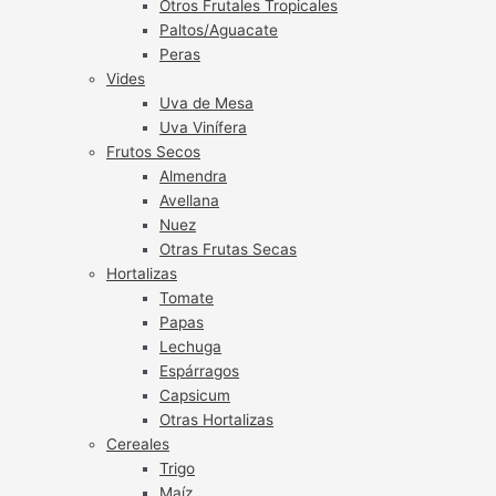
Otros Frutales Tropicales
Paltos/Aguacate
Peras
Vides
Uva de Mesa
Uva Vinífera
Frutos Secos
Almendra
Avellana
Nuez
Otras Frutas Secas
Hortalizas
Tomate
Papas
Lechuga
Espárragos
Capsicum
Otras Hortalizas
Cereales
Trigo
Maíz