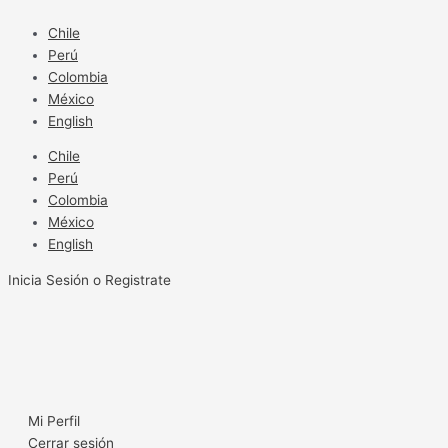
Ir
al
Chile
contenido
Perú
Colombia
México
English
Chile
Perú
Colombia
México
English
Inicia Sesión o Registrate
Mi Perfil
Cerrar sesión