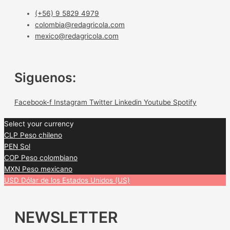
(+56) 9 5829 4979
colombia@redagricola.com
mexico@redagricola.com
Siguenos:
Facebook-f
Instagram
Twitter
Linkedin
Youtube
Spotify
Select your currency
CLP
Peso chileno
PEN
Sol
COP
Peso colombiano
MXN
Peso mexicano
USD
Dólar de los Estados Unidos (US)
NEWSLETTER