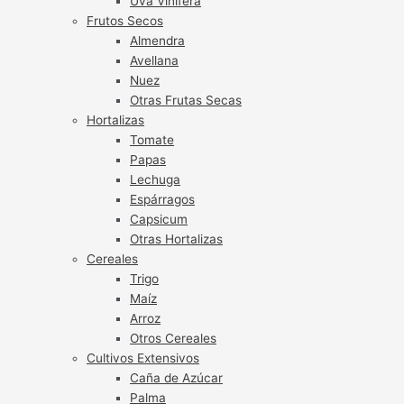
Uva Vinífera
Frutos Secos
Almendra
Avellana
Nuez
Otras Frutas Secas
Hortalizas
Tomate
Papas
Lechuga
Espárragos
Capsicum
Otras Hortalizas
Cereales
Trigo
Maíz
Arroz
Otros Cereales
Cultivos Extensivos
Caña de Azúcar
Palma