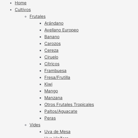
Home
Cultivos
Frutales
Arándano
Avellano Europeo
Banano
Carozos
Cereza
Ciruelo
Cítricos
Frambuesa
Fresa/Frutilla
Kiwi
Mango
Manzana
Otros Frutales Tropicales
Paltos/Aguacate
Peras
Vides
Uva de Mesa