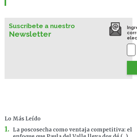
Suscríbete a nuestro
Ingr
Newsletter
cor
elec
Lo Más Leído
La poscosecha como ventaja competitiva: el
enfoque que Paula del Valle lleva dos dé (...)