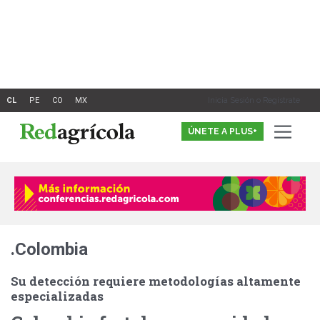
Ir
al
contenido
Inicia Sesión o Registrate
ÚNETE A PLUS+
.Colombia
Su detección requiere metodologías altamente
especializadas