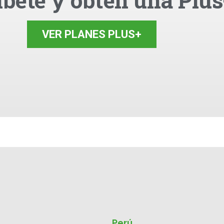
íbete y obtén una Plus
VER PLANES PLUS+
Perú