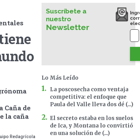
Suscríbete a
Ingr
nuestro
cor
entales
ele
Newsletter
tiene
 mundo
Lo Más Leído
La poscosecha como ventaja
agrónoma
competitiva: el enfoque que
Paula del Valle lleva dos dé (...)
la Caña de
e la caña
El secreto estaba en los suelos
de Ica, y Montana lo convirtió
en una solución de (...)
uipo Redagrícola