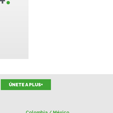
+
ÚNETE A PLUS+
Colombia / México