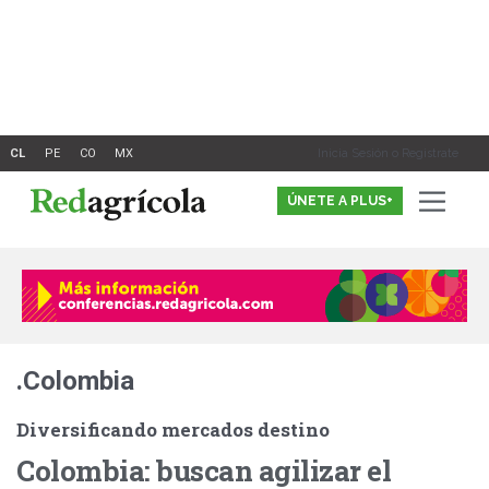
Ir
al
contenido
Inicia Sesión o Registrate
ÚNETE A PLUS+
.Colombia
Diversificando mercados destino
Colombia: buscan agilizar el