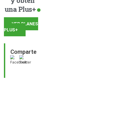
y obtén
una Plus+
VER PLANES
PLUS+
Comparte