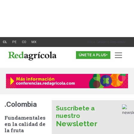
Ir
al
contenido
Inicia Sesión o Registrate
ÚNETE A PLUS+
.Colombia
Suscríbete a
nuestro
Fundamentales
Newsletter
en la calidad de
la fruta