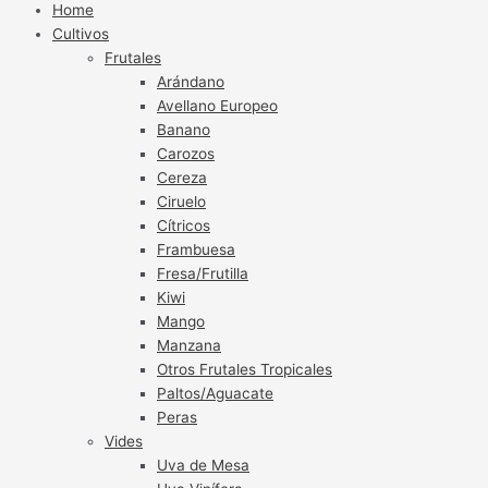
Home
Cultivos
Frutales
Arándano
Avellano Europeo
Banano
Carozos
Cereza
Ciruelo
Cítricos
Frambuesa
Fresa/Frutilla
Kiwi
Mango
Manzana
Otros Frutales Tropicales
Paltos/Aguacate
Peras
Vides
Uva de Mesa