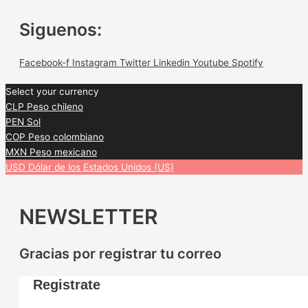
Siguenos:
Facebook-f
Instagram
Twitter
Linkedin
Youtube
Spotify
Select your currency
CLP
Peso chileno
PEN
Sol
COP
Peso colombiano
MXN
Peso mexicano
USD
Dólar de los Estados Unidos (US)
NEWSLETTER
Gracias por registrar tu correo
Registrate