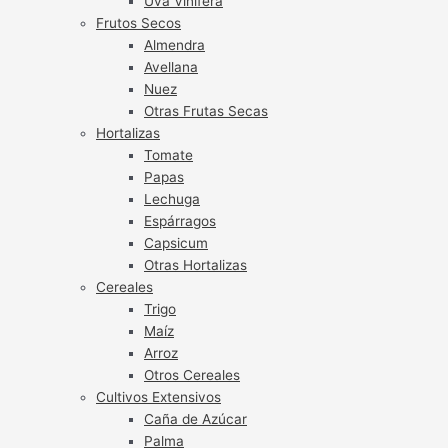
Uva Vinífera
Frutos Secos
Almendra
Avellana
Nuez
Otras Frutas Secas
Hortalizas
Tomate
Papas
Lechuga
Espárragos
Capsicum
Otras Hortalizas
Cereales
Trigo
Maíz
Arroz
Otros Cereales
Cultivos Extensivos
Caña de Azúcar
Palma