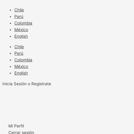
Ir
al
Chile
contenido
Perú
Colombia
México
English
Chile
Perú
Colombia
México
English
Inicia Sesión o Registrate
Mi Perfil
Cerrar sesión