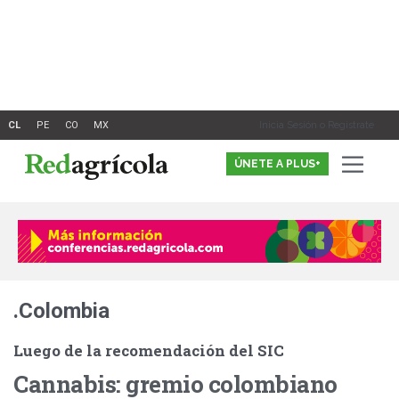
Ir
al
contenido
Inicia Sesión o Registrate
ÚNETE A PLUS+
.Colombia
Luego de la recomendación del SIC
Cannabis: gremio colombiano