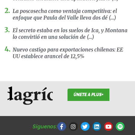
La poscosecha como ventaja competitiva: el
enfoque que Paula del Valle lleva dos dé (...)
El secreto estaba en los suelos de Ica, y Montana
lo convirtió en una solución de (...)
Nuevo castigo para exportaciones chilenas: EE
UU establece arancel de 12,5%
ÚNETE A PLUS+
F
I
T
L
Y
S
a
n
w
i
o
p
Siguenos:
c
s
i
n
u
o
e
t
t
k
t
t