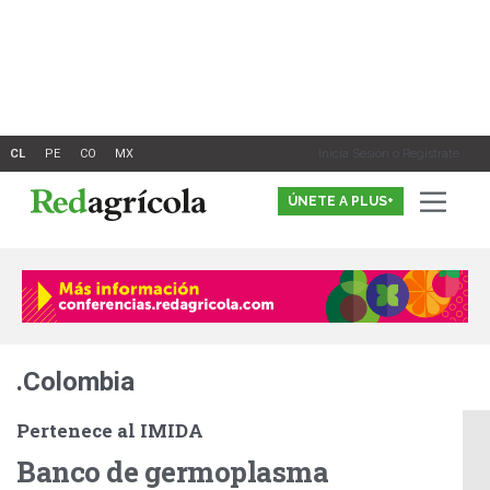
Ir
al
contenido
Inicia Sesión o Registrate
ÚNETE A PLUS+
.Colombia
Pertenece al IMIDA
Banco de germoplasma