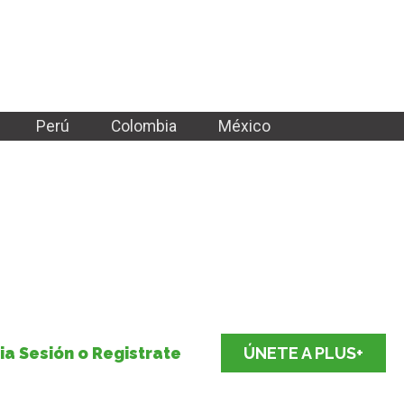
Perú
Colombia
México
cia Sesión o Registrate
ÚNETE A PLUS+