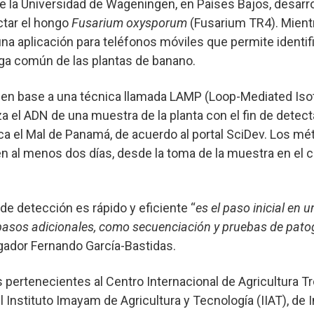
e la Universidad de Wageningen, en Países Bajos, desarro
ctar el hongo
Fusarium oxysporum
(Fusarium TR4). Mient
na aplicación para teléfonos móviles que permite identif
a común de las plantas de banano.
do en base a una técnica llamada LAMP (Loop-Mediated Is
iza el ADN de una muestra de la planta con el fin de detec
ca el Mal de Panamá, de acuerdo al portal SciDev. Los m
n al menos dos días, desde la toma de la muestra en el 
de detección es rápido y eficiente “
es el paso inicial en 
 pasos adicionales, como secuenciación y pruebas de pato
tigador Fernando García-Bastidas.
os pertenecientes al Centro Internacional de Agricultura Tr
Instituto Imayam de Agricultura y Tecnología (IIAT), de In