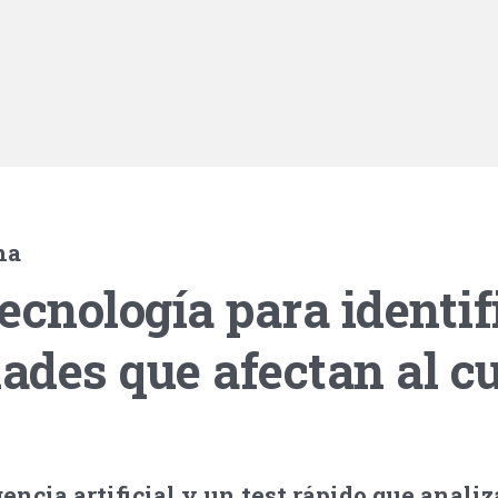
na
ecnología para identif
des que afectan al cu
gencia artificial y un test rápido que anali