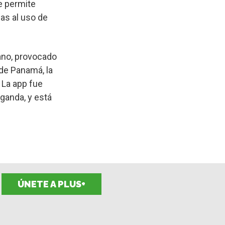
e permite
as al uso de
ano, provocado
de Panamá, la
 La app fue
ganda, y está
ÚNETE A PLUS+