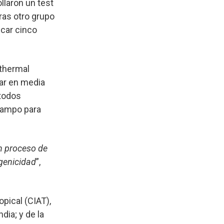
llaron un test
ras otro grupo
icar cinco
othermal
tar en media
étodos
campo para
un proceso de
genicidad
”,
opical (CIAT),
dia; y de la