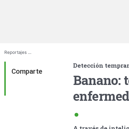
Reportajes
...
Detección tempra
Comparte
Banano: t
enfermeda
A través de inteli