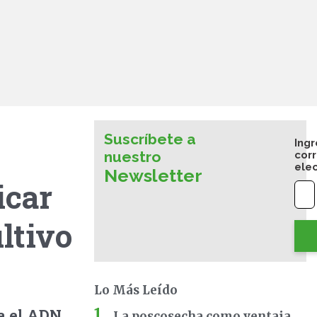
Suscríbete a
Ingr
nuestro
cor
ele
Newsletter
icar
ltivo
Lo Más Leído
za el ADN
La poscosecha como ventaja