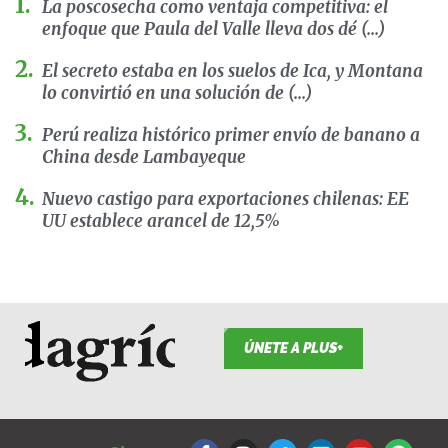
La poscosecha como ventaja competitiva: el
enfoque que Paula del Valle lleva dos dé (...)
El secreto estaba en los suelos de Ica, y Montana
lo convirtió en una solución de (...)
Perú realiza histórico primer envío de banano a
China desde Lambayeque
Nuevo castigo para exportaciones chilenas: EE
UU establece arancel de 12,5%
ÚNETE A PLUS+
F
I
T
L
Y
S
a
n
w
i
o
p