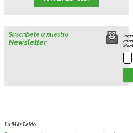
Suscríbete a nuestro
Ingr
Newsletter
corr
elec
Lo Más Leído