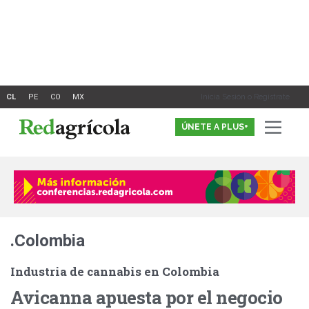
Ir
al
contenido
Inicia Sesión o Registrate
ÚNETE A PLUS+
.Colombia
Industria de cannabis en Colombia
Avicanna apuesta por el negocio