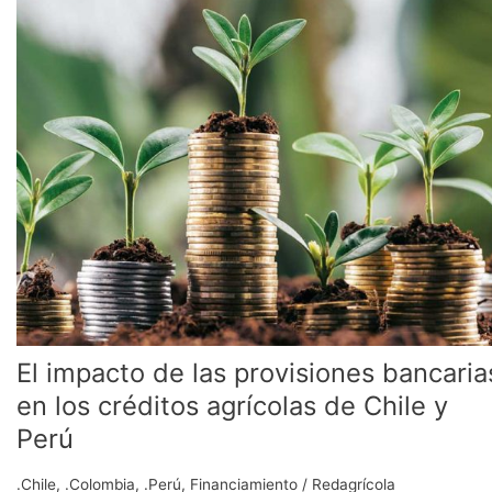
impacto
de
las
provisiones
bancarias
en
los
créditos
agrícolas
de
Chile
y
Perú
El impacto de las provisiones bancaria
en los créditos agrícolas de Chile y
Perú
.Chile
,
.Colombia
,
.Perú
,
Financiamiento
/
Redagrícola