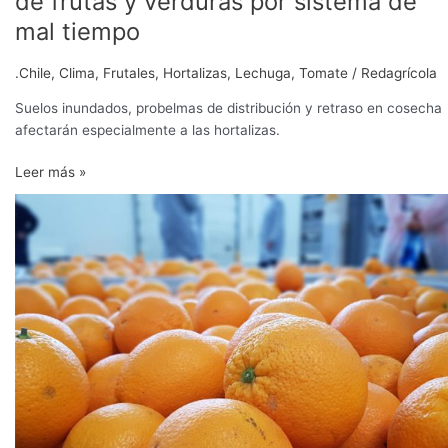
de frutas y verduras por sistema de
de
mal tiempo
hasta
20%
.Chile
,
Clima
,
Frutales
,
Hortalizas
,
Lechuga
,
Tomate
/
Redagrícola
en
precios
Suelos inundados, probelmas de distribución y retraso en cosecha
de
afectarán especialmente a las hortalizas.
frutas
y
Leer más »
verduras
Exportación
por
chilena
sistema
de
de
cítricos
mal
no
tiempo
se
verá
afectada
por
sistema
frontal