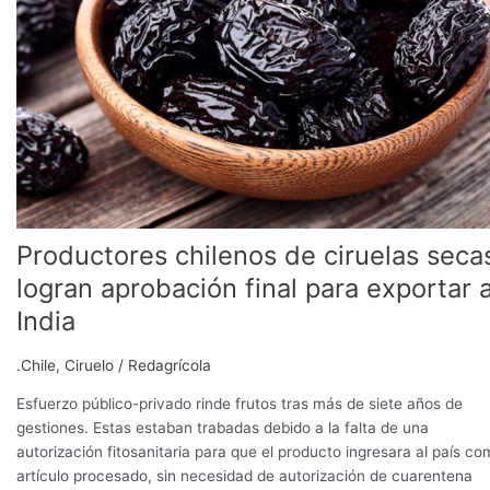
aprobación
final
para
exportar
a
India
Productores chilenos de ciruelas seca
logran aprobación final para exportar 
India
.Chile
,
Ciruelo
/
Redagrícola
Esfuerzo público-privado rinde frutos tras más de siete años de
gestiones. Estas estaban trabadas debido a la falta de una
autorización fitosanitaria para que el producto ingresara al país c
artículo procesado, sin necesidad de autorización de cuarentena