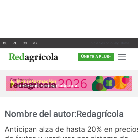
Ir
Paginación
al
de
contenido
entradas
Inicia Sesión o Registrate
ÚNETE A PLUS+
Nombre del autor:Redagrícola
Anticipan alza de hasta 20% en precio
Anticipan
alza