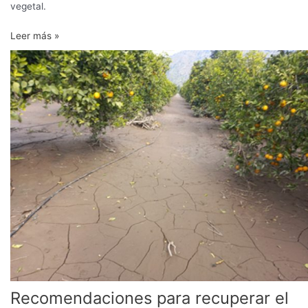
vegetal.
Leer más »
Recomendaciones
para
recuperar
el
suelo
agrícola
impactado
por
las
inundaciones
Recomendaciones para recuperar el