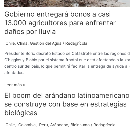
Gobierno entregará bonos a casi
13.000 agricultores para enfrentar
daños por lluvia
.Chile
,
Clima
,
Gestión del Agua
/
Redagrícola
Presidente Boric decretó Estado de Catástrofe entre las regiones 
O’higgins y Biobío por el sistema frontal que está afectando a la zo
centro sur del país, lo que permitirá facilitar la entrega de ayuda a 
afectados.
Leer más »
El boom del arándano latinoamericano
El
boom
se construye con base en estrategias
del
biológicas
arándano
latinoamericano
.Chile
,
.Colombia
,
.Perú
,
Arándano
,
Bioinsumo
/
Redagrícola
se