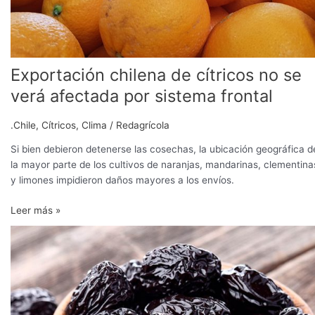
Exportación chilena de cítricos no se
verá afectada por sistema frontal
.Chile
,
Cítricos
,
Clima
/
Redagrícola
Si bien debieron detenerse las cosechas, la ubicación geográfica d
la mayor parte de los cultivos de naranjas, mandarinas, clementina
y limones impidieron daños mayores a los envíos.
Leer más »
Productores
chilenos
de
ciruelas
secas
logran