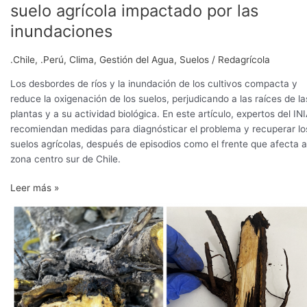
suelo agrícola impactado por las
inundaciones
.Chile
,
.Perú
,
Clima
,
Gestión del Agua
,
Suelos
/
Redagrícola
Los desbordes de ríos y la inundación de los cultivos compacta y
reduce la oxigenación de los suelos, perjudicando a las raíces de la
plantas y a su actividad biológica. En este artículo, expertos del IN
recomiendan medidas para diagnósticar el problema y recuperar lo
suelos agrícolas, después de episodios como el frente que afecta a
zona centro sur de Chile.
Leer más »
Un
emergente
patógeno
radicular
en
nogales