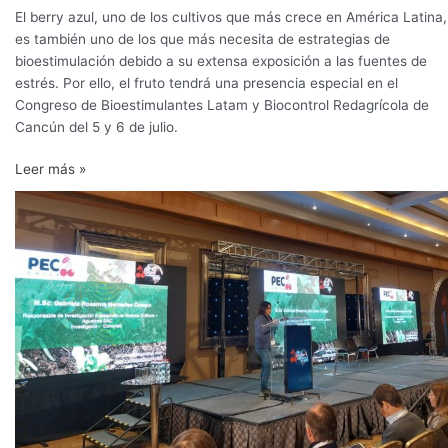
construye
El berry azul, uno de los cultivos que más crece en América Latina,
con
es también uno de los que más necesita de estrategias de
base
bioestimulación debido a su extensa exposición a las fuentes de
en
estrés. Por ello, el fruto tendrá una presencia especial en el
estrategias
Congreso de Bioestimulantes Latam y Biocontrol Redagrícola de
biológicas
Cancún del 5 y 6 de julio.
Leer más »
Perú
podría
empezar
a
exportar
cerezas
en
6-
8
años