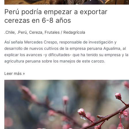
Perú podría empezar a exportar
cerezas en 6-8 años
.Chile
,
.Perú
,
Cereza
,
Frutales
/
Redagrícola
Así señala Mercedes Crespo, responsable de investigación y
desarrollo de nuevos cultivos de la empresa peruana Agualima, al
explicar los avances -y dificultades- que ha tenido su empresa y la
agricultura peruana sobre los manejos de este carozo.
Leer más »
Invierno
presenta
déficit
en
acumulación
de
horas
de