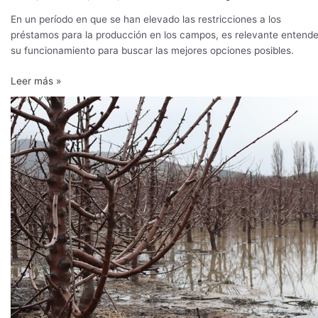
En un período en que se han elevado las restricciones a los
préstamos para la producción en los campos, es relevante entende
su funcionamiento para buscar las mejores opciones posibles.
Leer más »
Gobierno
entregará
bonos
a
casi
13.000
agricultores
para
enfrentar
daños
por
lluvia