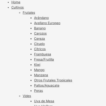
Home
Cultivos
Frutales
Arándano
Avellano Europeo
Banano
Carozos
Cereza
Ciruelo
Cítricos
Frambuesa
Fresa/Frutilla
Kiwi
Mango
Manzana
Otros Frutales Tropicales
Paltos/Aguacate
Peras
Vides
Uva de Mesa