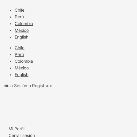
Ir
al
Chile
contenido
Perú
Colombia
México
English
Chile
Perú
Colombia
México
English
Inicia Sesión o Registrate
Mi Perfil
Cerrar sesión