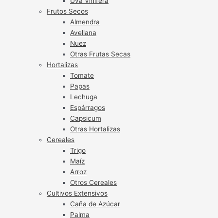
Uva Vinífera
Frutos Secos
Almendra
Avellana
Nuez
Otras Frutas Secas
Hortalizas
Tomate
Papas
Lechuga
Espárragos
Capsicum
Otras Hortalizas
Cereales
Trigo
Maíz
Arroz
Otros Cereales
Cultivos Extensivos
Caña de Azúcar
Palma