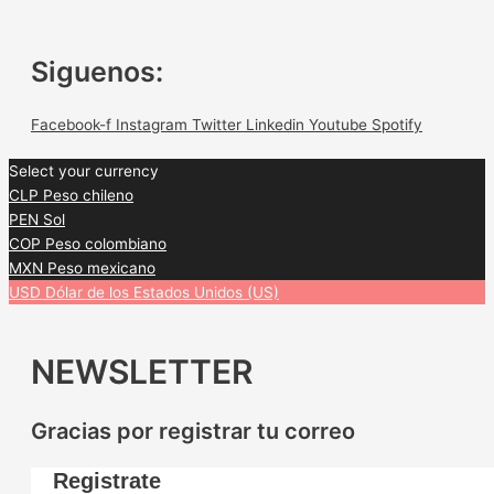
Siguenos:
Facebook-f
Instagram
Twitter
Linkedin
Youtube
Spotify
Select your currency
CLP
Peso chileno
PEN
Sol
COP
Peso colombiano
MXN
Peso mexicano
USD
Dólar de los Estados Unidos (US)
NEWSLETTER
Gracias por registrar tu correo
Registrate