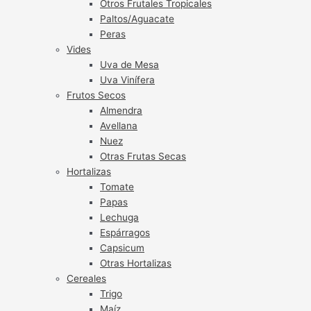
Otros Frutales Tropicales
Paltos/Aguacate
Peras
Vides
Uva de Mesa
Uva Vinífera
Frutos Secos
Almendra
Avellana
Nuez
Otras Frutas Secas
Hortalizas
Tomate
Papas
Lechuga
Espárragos
Capsicum
Otras Hortalizas
Cereales
Trigo
Maíz