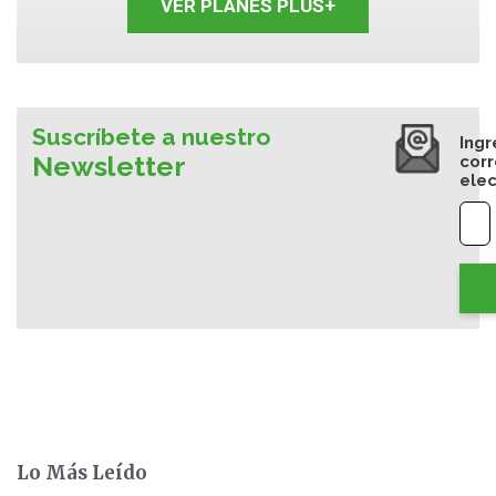
VER PLANES PLUS+
Suscríbete a nuestro
Ingr
Newsletter
cor
elec
Lo Más Leído