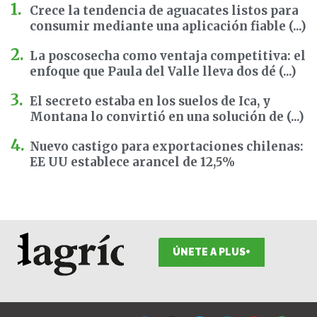
Crece la tendencia de aguacates listos para
consumir mediante una aplicación fiable (...)
La poscosecha como ventaja competitiva: el
enfoque que Paula del Valle lleva dos dé (...)
El secreto estaba en los suelos de Ica, y
Montana lo convirtió en una solución de (...)
Nuevo castigo para exportaciones chilenas:
EE UU establece arancel de 12,5%
ÚNETE A PLUS+
F
I
T
L
Y
S