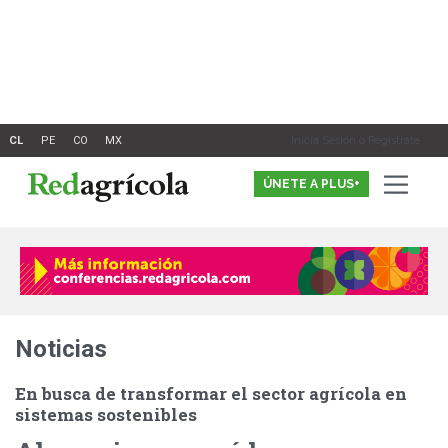
Ir
al
contenido
Inicia Sesión o Registrate
ÚNETE A PLUS+
Noticias
En busca de transformar el sector agrícola en
sistemas sostenibles