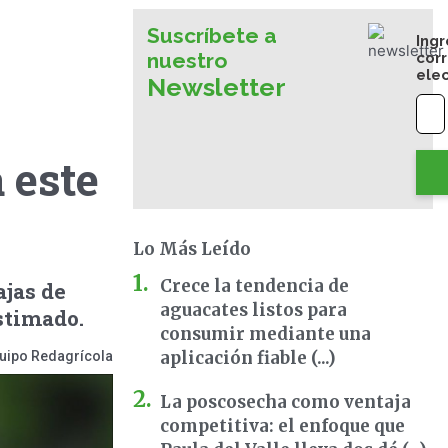
Suscríbete a
Ingr
nuestro
cor
ele
Newsletter
 este
Lo Más Leído
Crece la tendencia de
ajas de
aguacates listos para
stimado.
consumir mediante una
aplicación fiable (...)
uipo Redagrícola
La poscosecha como ventaja
competitiva: el enfoque que