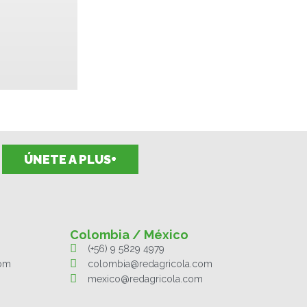
ÚNETE A PLUS+
Colombia / México
(+56) 9 5829 4979
com
colombia@redagricola.com
mexico@redagricola.com