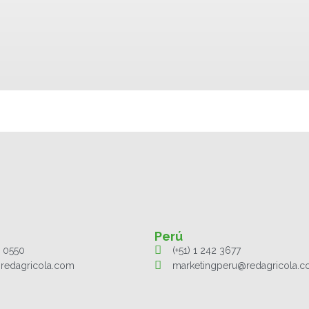
Perú
1 0550
(+51) 1 242 3677
redagricola.com
marketingperu@redagricola.