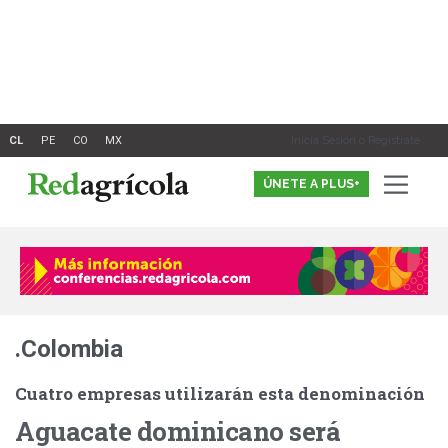
Ir
al
contenido
Inicia Sesión o Registrate
ÚNETE A PLUS+
.Colombia
Cuatro empresas utilizarán esta denominación
Aguacate dominicano será