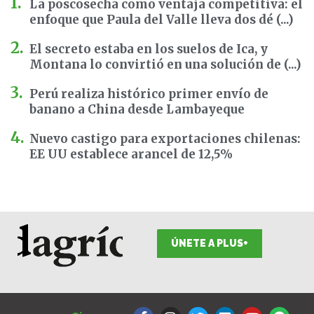
La poscosecha como ventaja competitiva: el
enfoque que Paula del Valle lleva dos dé (...)
El secreto estaba en los suelos de Ica, y
Montana lo convirtió en una solución de (...)
Perú realiza histórico primer envío de
banano a China desde Lambayeque
Nuevo castigo para exportaciones chilenas:
EE UU establece arancel de 12,5%
ÚNETE A PLUS+
F
I
T
L
Y
S
a
n
w
i
o
p