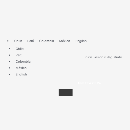
Ir
al
contenido
Chile
Perú
Colombia
México
English
Chile
Perú
Inicia Sesión o Registrate
Colombia
México
English
ÚNETE A PLUS+