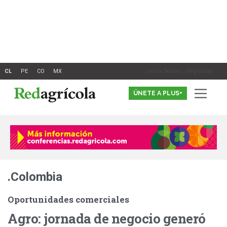
Ir
al
contenido
Inicia Sesión o Registrate
ÚNETE A PLUS+
.Colombia
Oportunidades comerciales
Agro: jornada de negocio generó