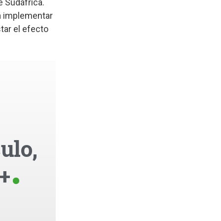
e Sudáfrica.
a implementar
tar el efecto
ulo,
+