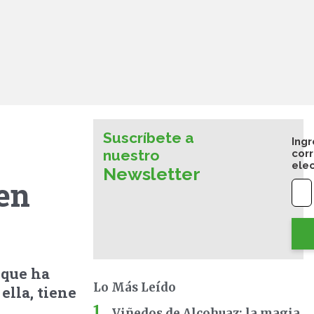
Suscríbete a
Ingr
nuestro
cor
ele
Newsletter
en
 que ha
Lo Más Leído
ella, tiene
Viñedos de Alcohuaz: la magia