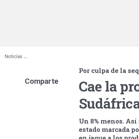
Noticias
...
Por culpa de la se
Comparte
Cae la p
Sudáfric
Un 8% menos. Así 
estado marcada por 
en jaque a los pro