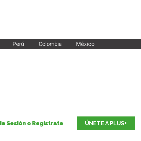
Perú
Colombia
México
cia Sesión o Registrate
ÚNETE A PLUS+