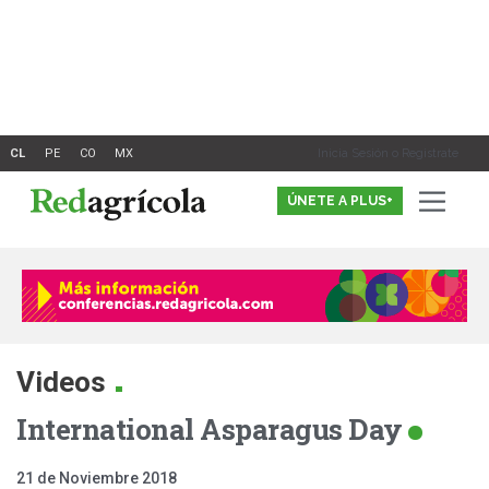
Ir
al
contenido
Inicia Sesión o Registrate
ÚNETE A PLUS+
.
Videos
International Asparagus Day
21 de Noviembre 2018