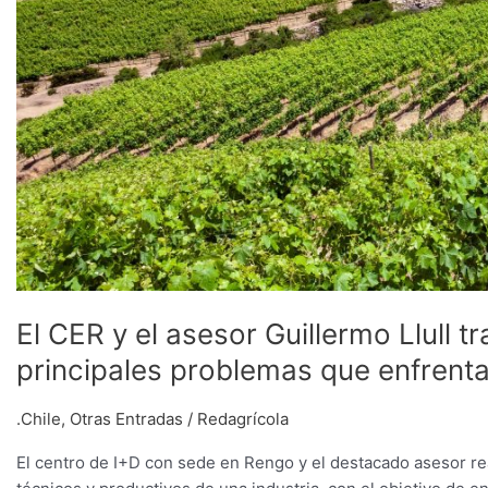
problemas
que
enfrenta
la
viticultura
en
Chile
El CER y el asesor Guillermo Llull t
principales problemas que enfrenta l
.Chile
,
Otras Entradas
/
Redagrícola
El centro de I+D con sede en Rengo y el destacado asesor rea