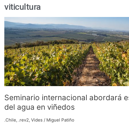
viticultura
Seminario
internacional
abordará
estrategias
innovadoras
para
la
gestión
del
agua
en
Seminario internacional abordará e
viñedos
del agua en viñedos
.Chile
,
.rev2
,
Vides
/
Miguel Patiño