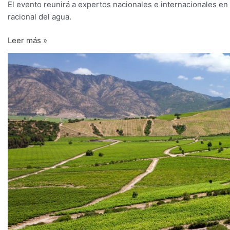
El evento reunirá a expertos nacionales e internacionales en 
racional del agua.
Leer más »
El
CER
y
el
asesor
Guillermo
Llull
trabajarán
para
dar
respuesta
a
los
principales