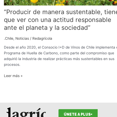
y
la
“Producir de manera sustentable, tien
sociedad”
que ver con una actitud responsable
ante el planeta y la sociedad”
.Chile
,
Noticias
/
Redagrícola
Desde el año 2020, el Consocio I+D de Vinos de Chile implementa 
Programa de Huella de Carbono, como parte del compromiso que
adquirió la industria de realizar prácticas más sustentables en sus
procesos.
Leer más »
ÚNETE A PLUS+